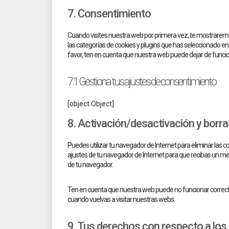
7. Consentimiento
Cuando visites nuestra web por primera vez, te mostrarem
las categorías de cookies y plugins que has seleccionado en
favor, ten en cuenta que nuestra web puede dejar de funci
7.1 Gestiona tus ajustes de consentimiento
[object Object]
8. Activación/desactivación y borr
Puedes utilizar tu navegador de Internet para eliminar las
ajustes de tu navegador de Internet para que recibas un me
de tu navegador.
Ten en cuenta que nuestra web puede no funcionar correctam
cuando vuelvas a visitar nuestras webs.
9. Tus derechos con respecto a los