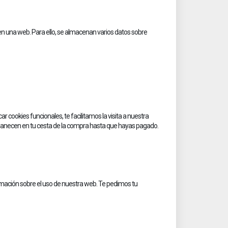
 en una web. Para ello, se almacenan varios datos sobre
cookies funcionales, te facilitamos la visita a nuestra
rmanecen en tu cesta de la compra hasta que hayas pagado.
rmación sobre el uso de nuestra web. Te pedimos tu