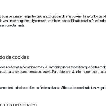
os una ventana emergente con una explicación sobre las cookies. Tan pronto como 
 la ventana emergente, tal y como se describe en esta política de cookies. Puedes desa
onar correctamente.
ado de cookies
 cookies de forma automática o manual. También puedes especificar que ciertas cook
nsaje cada vez que se coloca una cookie. Para obtener más información sobre estas 
ente si todas las cookies están desactivadas. Si borras las cookies de tu navegado
 datos personales