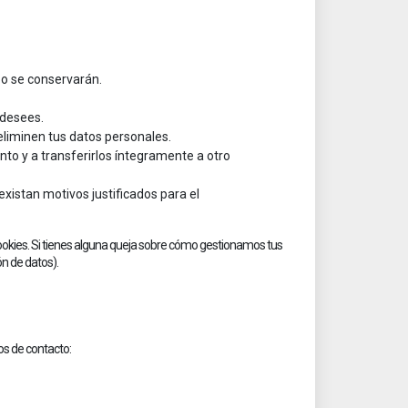
po se conservarán.
 desees.
eliminen tus datos personales.
nto y a transferirlos íntegramente a otro
istan motivos justificados para el
e cookies. Si tienes alguna queja sobre cómo gestionamos tus
ón de datos).
os de contacto: