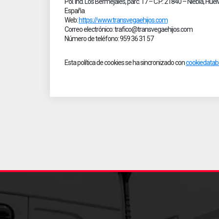
Pol. Ind. Los Bermejales, parc. 17 – C.P.: 21840 – Niebla, Hue
España
Web:
https://www.transvegaehijos.com
Correo electrónico:
trafico@
transvegaehijos.com
Número de teléfono: 959 36 31 57
Esta política de cookies se ha sincronizado con
cookiedatab