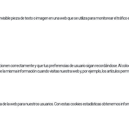
nvisible pieza de texto o imagen en una web que se utiliza para monitorear el tráfico
onen correctamente y que tus preferencias de usuario sigan recordándose. Al colocar 
e la misma información cuando visitas nuestra web y, por ejemplo, los artículos pe
cia de la web para nuestros usuarios. Con estas cookies estadísticas obtenemos info