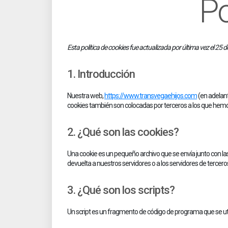
Po
Esta política de cookies fue actualizada por última vez el 2
1. Introducción
Nuestra web,
https://www.transvegaehijos.com
(en adelant
cookies también son colocadas por terceros a los que hemo
2. ¿Qué son las cookies?
Una cookie es un pequeño archivo que se envía junto con l
devuelta a nuestros servidores o a los servidores de tercero
3. ¿Qué son los scripts?
Un script es un fragmento de código de programa que se util