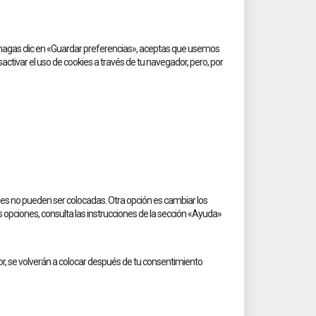
service
varios
hagas clic en «Guardar preferencias», aceptas que usemos
ctivar el uso de cookies a través de tu navegador, pero, por
ies no pueden ser colocadas. Otra opción es cambiar los
opciones, consulta las instrucciones de la sección «Ayuda»
r, se volverán a colocar después de tu consentimiento