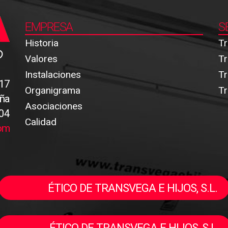
EMPRESA
S
Historia
Tr
Valores
Tr
Instalaciones
Tr
.17
Organigrama
Tr
aña
Asociaciones
 04
Calidad
com
CANAL
ÉTICO DE TRANSVEGA E HIJOS, S.L.
CÓDIGO
ÉTICO DE TRANSVEGA E HIJOS, S.L.