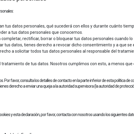
rsonales:
an tus datos personales, qué sucederá con ellos y durante cuánto tiem
eder a tus datos personales que conocemos.
 completar, rectificar, borrar o bloquear tus datos personales cuando lo
r tus datos, tienes derecho a revocar dicho consentimiento y a que se 
recho a solicitar todos tus datos personales al responsable del tratamie
 tratamiento de tus datos. Nosotros cumplimos con esto, a menos que ex
s. Por favor, consulta los detalles de contacto en la parte inferior de esta política d
tienes derecho a enviar una queja a la autoridad supervisora (la autoridad de protecci
okies y esta declaración, por favor, contacta con nosotros usando los siguientes dat