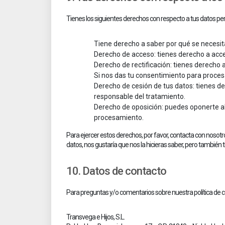
Tienes los siguientes derechos con respecto a tus datos pe
Tiene derecho a saber por qué se necesit
Derecho de acceso: tienes derecho a acc
Derecho de rectificación: tienes derecho a
Si nos das tu consentimiento para procesa
Derecho de cesión de tus datos: tienes de
responsable del tratamiento.
Derecho de oposición: puedes oponerte al
procesamiento.
Para ejercer estos derechos, por favor, contacta con nosotro
datos, nos gustaría que nos la hicieras saber, pero también 
10. Datos de contacto
Para preguntas y/o comentarios sobre nuestra política de co
Transvega e Hijos, S.L.