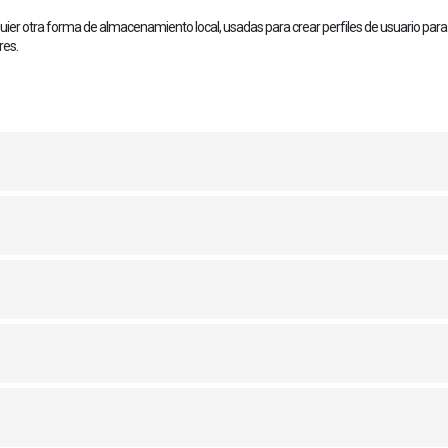
ier otra forma de almacenamiento local, usadas para crear perfiles de usuario para 
res.