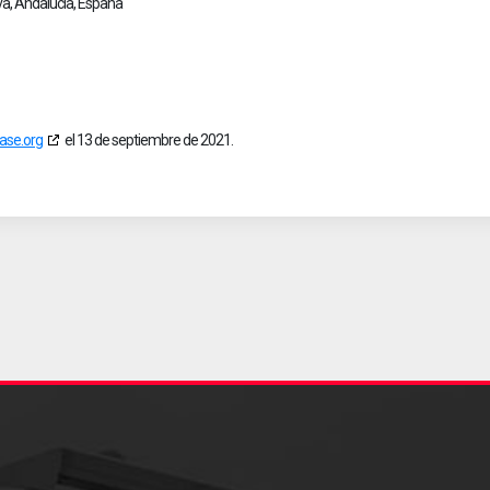
lva, Andalucía, España
ase.org
el 13 de septiembre de 2021.