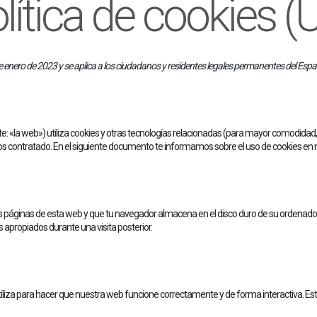
lítica de cookies (
5 de enero de 2023 y se aplica a los ciudadanos y residentes legales permanentes del Es
e: «la web») utiliza cookies y otras tecnologías relacionadas (para mayor comodidad
s contratado. En el siguiente documento te informamos sobre el uso de cookies en 
as páginas de esta web y que tu navegador almacena en el disco duro de su ordenado
s apropiados durante una visita posterior.
iza para hacer que nuestra web funcione correctamente y de forma interactiva. Este 