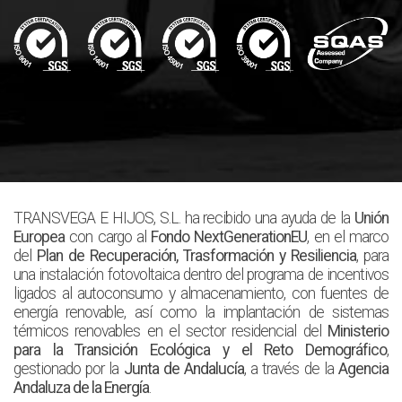
TRANSVEGA E HIJOS, S.L. ha recibido una ayuda de la
Unión
Europea
con cargo al
Fondo NextGenerationEU
, en el marco
del
Plan de Recuperación, Trasformación y Resiliencia
, para
una instalación fotovoltaica dentro del programa de incentivos
ligados al autoconsumo y almacenamiento, con fuentes de
energía renovable, así como la implantación de sistemas
térmicos renovables en el sector residencial del
Ministerio
para la Transición Ecológica y el Reto Demográfico
,
gestionado por la
Junta de Andalucía
, a través de la
Agencia
Andaluza de la Energía
.