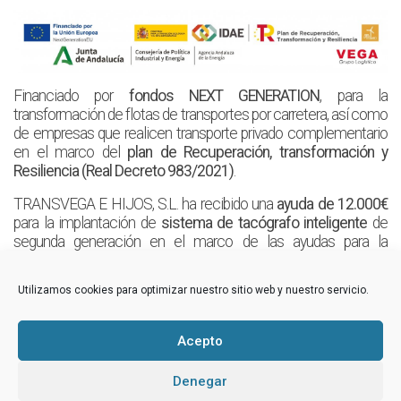
Financiado por
fondos NEXT GENERATION
, para la
transformación de flotas de transportes por carretera, así como
de empresas que realicen transporte privado complementario
en el marco del
plan de Recuperación, transformación y
Resiliencia (Real Decreto 983/2021)
.
TRANSVEGA E HIJOS, S.L. ha recibido una
ayuda de 12.000€
para la implantación de
sistema de tacógrafo inteligente
de
segunda generación en el marco de las ayudas para la
modernización de empresas privadas de transporte de viajeros
prestadoras de servicios de transporte por carretera y de
Utilizamos cookies para optimizar nuestro sitio web y nuestro servicio.
empresas privadas que intervienen en el transporte de
mercancías por carretera, en el marco del plan de recuperación,
transformación y resiliencia, financiadas por la
Unión Europea-
Acepto
NextGenerationEU
.
Denegar